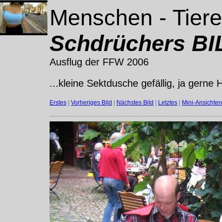
Menschen - Tiere
Schdrüchers BIL
Ausflug der FFW 2006
...kleine Sektdusche gefällig, ja gerne H
Erstes
|
Vorheriges Bild
|
Nächstes Bild
|
Letztes
|
Mini-Ansichten