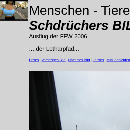
Menschen - Tiere
Schdrüchers BIL
Ausflug der FFW 2006
....der Lotharpfad...
Erstes
|
Vorheriges Bild
|
Nächstes Bild
|
Letztes
|
Mini-Ansichten