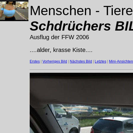
Menschen - Tiere
Schdrüchers BIL
Ausflug der FFW 2006
....alder, krasse Kiste....
Erstes
|
Vorheriges Bild
|
Nächstes Bild
|
Letztes
|
Mini-Ansichten